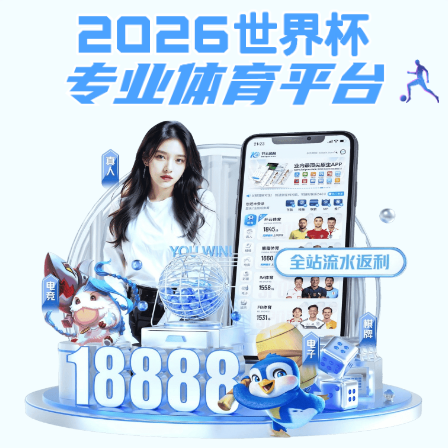
注册入口
ku酷游电竞官网
—— 比