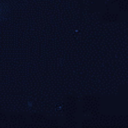
可获
体的广泛关注。马赛计划...
同
汤姆·克劳斯，合同将持...
点
人期待，这不仅是一场普...
迷
进行了回应，他表示自己感...