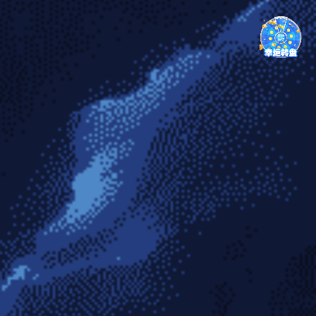
一旦失去主控者，其他球员可能需要承担更
渡。
阵容配置，以弥补中场空缺带来的不足。例
能迅速融入并发挥作用则尚待观察。此外，
。
队将在心理层面受到冲击。尤其是在大赛来
到紧张和不安。而这一切，都可能最终反映
劣势局面。
了思考与发展的机遇。首先，日本足协可以
送新鲜血液来提升整体实力，为未来储备更
一步增强国内球员技战术水平，使得他们在