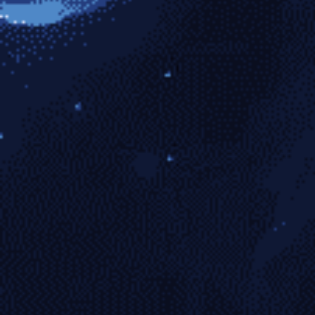
上一篇：
门德斯超越C罗成最年轻葡萄牙球…
精选推荐