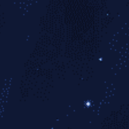
2、冰岛赛具体情况分析
在最近与冰岛队进行的友谊赛中，远藤航因一次
国球队进行热身，为即将到来的重要赛事做好准
步评估，他可能遭遇的是较为严重的扭伤或拉伤
冰岛队虽然不是传统强队，但其身体素质和拼搏
激烈争夺。在这样的高强度对抗下，一些运动员
受到了影响。这也反映出，在友谊赛上保持谨慎
针对这次意外，日本足协已经开始进行相关检查
定相应计划以帮助他恢复健康。同时，他们也需
这个过程必然十分复杂且需要细致安排。
3、伤情对球队潜在影响
如果远藤航无法及时复出，将直接影响日本国家