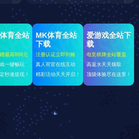
球队的潜在影响以及日本足球未来的发展方
理解此事件所引发的问题和挑战。
性
是球队不可或缺的一员。他以出色的技术和
回防，保证后场安全。在多场国际比赛中，
缺席无疑会让教练面临重大挑战。
轻球员来说是一种激励和学习的机会。他在
己的特长。因此，缺少他这样的经验丰富且
。
建立了良好的默契，这种默契是经过长期训
配合尤为关键，而这种配合一旦被打破，将
压力。