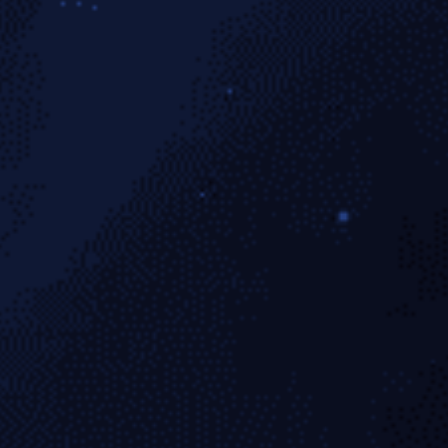
未来，日本足球若想取得更大的成功，就必须从
实现全方位发展。只有这样才能确保每一位代表
身而出，为国争光，实现梦想！