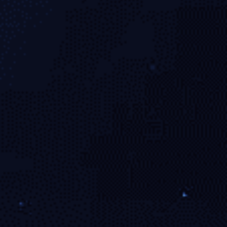
此次事件中吸取教训，加强综合素质提升，
着国家荣誉的运动员，都能够在关键时刻挺
下一篇：
维尼修斯助攻失良机姆巴佩门前打