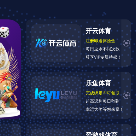
注册入口
里开始